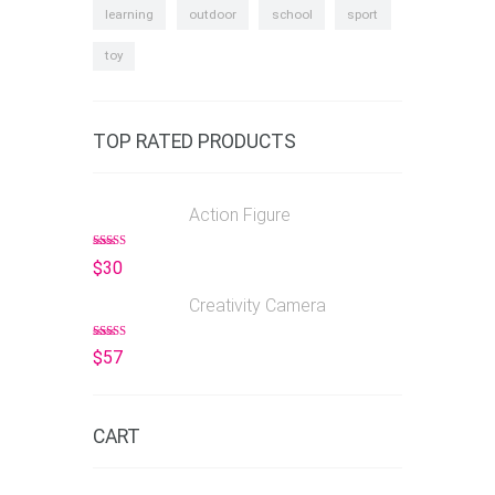
learning
outdoor
school
sport
toy
TOP RATED PRODUCTS
Action Figure
Rated
5.00
$
30
out of 5
Creativity Camera
Rated
5.00
$
57
out of 5
CART