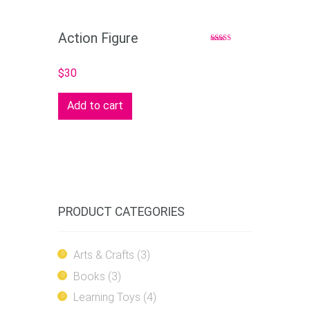
Action Figure
Rated
5.00
out of 5
$
30
Add to cart
PRODUCT CATEGORIES
Arts & Crafts
(3)
Books
(3)
Learning Toys
(4)