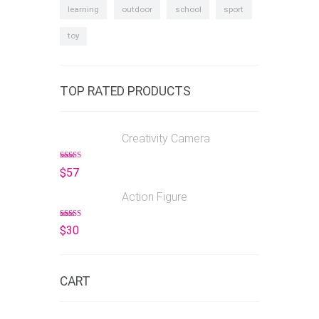
learning
outdoor
school
sport
toy
TOP RATED PRODUCTS
Creativity Camera
Rated
5.00
$
57
out of 5
Action Figure
Rated
5.00
$
30
out of 5
CART