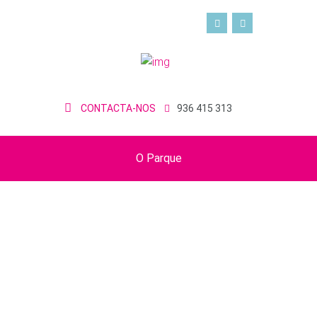
CONTACTA-NOS
936 415 313
O Parque
O melhor ambiente
para festejar com
os amigos!