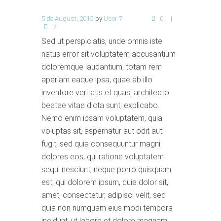
5 de August, 2015
by
User 7
0
7
Sed ut perspiciatis, unde omnis iste
natus error sit voluptatem accusantium
doloremque laudantium, totam rem
aperiam eaque ipsa, quae ab illo
inventore veritatis et quasi architecto
beatae vitae dicta sunt, explicabo.
Nemo enim ipsam voluptatem, quia
voluptas sit, aspernatur aut odit aut
fugit, sed quia consequuntur magni
dolores eos, qui ratione voluptatem
sequi nesciunt, neque porro quisquam
est, qui dolorem ipsum, quia dolor sit,
amet, consectetur, adipisci velit, sed
quia non numquam eius modi tempora
incidunt, ut labore et dolore magnam